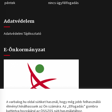
péntek
nincs ügyfélfogadás
Adatvédelem
Adatvédelmi Tájékoztató
E-Önkormányzat
A varbalog.hu oldal sütiket használ, hogy még jobb felhasználói
élményt kínálhassunk az Ön számára. Az „Elfogadás” gombra
kattintva hozzájárul az ÖSSZES süti használatához.