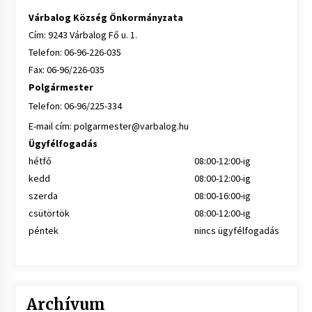
Várbalog Község Önkormányzata
Cím: 9243 Várbalog Fő u. 1.
Telefon: 06-96-226-035
Fax: 06-96/226-035
Polgármester
Telefon: 06-96/225-334
E-mail cím:
polgarmester@varbalog.hu
Ügyfélfogadás
hétfő
08:00-12:00-ig
kedd
08:00-12:00-ig
szerda
08:00-16:00-ig
csütörtök
08:00-12:00-ig
péntek
nincs ügyfélfogadás
Archívum