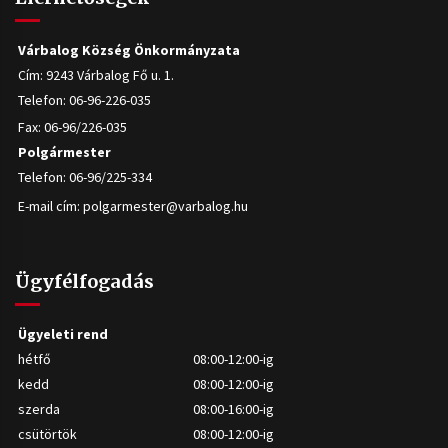
Várbalog Község Önkormányzata
Cím: 9243 Várbalog Fő u. 1.
Telefon: 06-96-226-035
Fax: 06-96/226-035
Polgármester
Telefon: 06-96/225-334
E-mail cím:
polgarmester@varbalog.hu
Ügyfélfogadás
Ügyeleti rend
hétfő
08:00-12:00-ig
kedd
08:00-12:00-ig
szerda
08:00-16:00-ig
csütörtök
08:00-12:00-ig