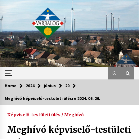
Skip
to
content
Home
2024
június
20
Meghívó képviselő-testületi ülésre 2024. 06. 26.
Képviselő-testületi ülés / Meghívó
Meghívó képviselő-testületi