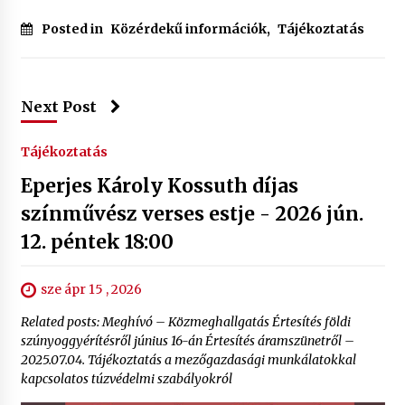
Posted in
Közérdekű információk
,
Tájékoztatás
Next Post
Tájékoztatás
Eperjes Károly Kossuth díjas
színművész verses estje - 2026 jún.
12. péntek 18:00
sze ápr 15 , 2026
Related posts: Meghívó – Közmeghallgatás Értesítés földi
szúnyoggyérítésről június 16-án Értesítés áramszünetről –
2025.07.04. Tájékoztatás a mezőgazdasági munkálatokkal
kapcsolatos túzvédelmi szabályokról