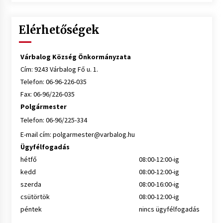
Elérhetőségek
Várbalog Község Önkormányzata
Cím: 9243 Várbalog Fő u. 1.
Telefon: 06-96-226-035
Fax: 06-96/226-035
Polgármester
Telefon: 06-96/225-334
E-mail cím:
polgarmester@varbalog.hu
Ügyfélfogadás
hétfő
08:00-12:00-ig
kedd
08:00-12:00-ig
szerda
08:00-16:00-ig
csütörtök
08:00-12:00-ig
péntek
nincs ügyfélfogadás