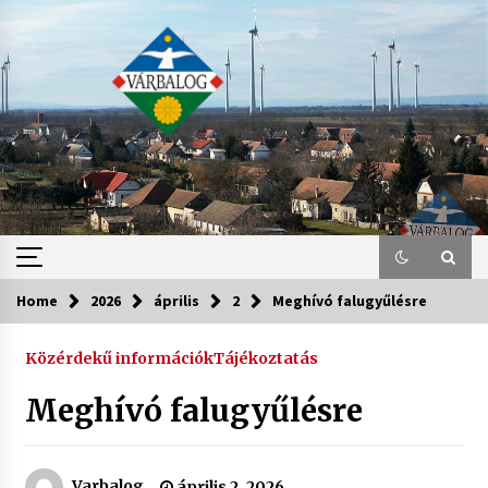
Skip
to
content
Home
2026
április
2
Meghívó falugyűlésre
Közérdekű információk
Tájékoztatás
Meghívó falugyűlésre
Varbalog
április 2, 2026