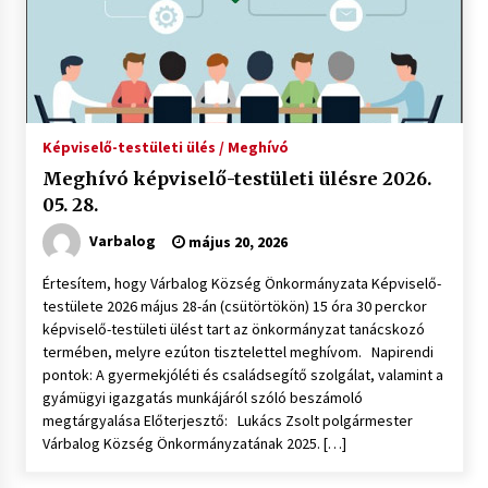
Képviselő-testületi ülés / Meghívó
Meghívó képviselő-testületi ülésre 2026.
05. 28.
Varbalog
május 20, 2026
Értesítem, hogy Várbalog Község Önkormányzata Képviselő-
testülete 2026 május 28-án (csütörtökön) 15 óra 30 perckor
képviselő-testületi ülést tart az önkormányzat tanácskozó
termében, melyre ezúton tisztelettel meghívom. Napirendi
pontok: A gyermekjóléti és családsegítő szolgálat, valamint a
gyámügyi igazgatás munkájáról szóló beszámoló
megtárgyalása Előterjesztő: Lukács Zsolt polgármester
Várbalog Község Önkormányzatának 2025. […]