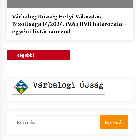
Várbalog Község Helyi Választási
Bizottsága 14/2024. (V.6.) HVB határozata –
egyéni listás sorrend
Bejegyzés
Régebbi
navigáció
bejegyzések
Keresés: