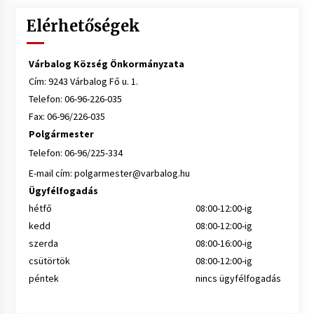
Elérhetőségek
Várbalog Község Önkormányzata
Cím: 9243 Várbalog Fő u. 1.
Telefon: 06-96-226-035
Fax: 06-96/226-035
Polgármester
Telefon: 06-96/225-334
E-mail cím:
polgarmester@varbalog.hu
Ügyfélfogadás
hétfő
08:00-12:00-ig
kedd
08:00-12:00-ig
szerda
08:00-16:00-ig
csütörtök
08:00-12:00-ig
péntek
nincs ügyfélfogadás