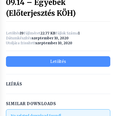
09.14 – Egyebek
(Előterjesztés KÖH)
Letöltés
19
Fájlméret
22.77 KB
Fájlok Száma
1
Dátumkészítés
szeptember 10, 2020
Utoljára frissített
szeptember 10, 2020
Letöltés
LEÍRÁS
SIMILAR DOWNLOADS
No related download found!