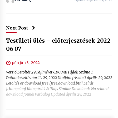
Varbalog
Next Post
Testületi ülés – előterjesztések 2022
06 07
pén jún 3 , 2022
Verzió Letöltés 29 Fájlméret 6.00 MB Fájlok Száma 1
Dátumkészítés április 29, 2022 Utoljára frissített április 29, 2022
Letöltés or download free [free_download_btn] Leírás
[changelog] Kategóriák & Tags Similar Downloads No related
download found! Varbalog Updated április 29, 2022