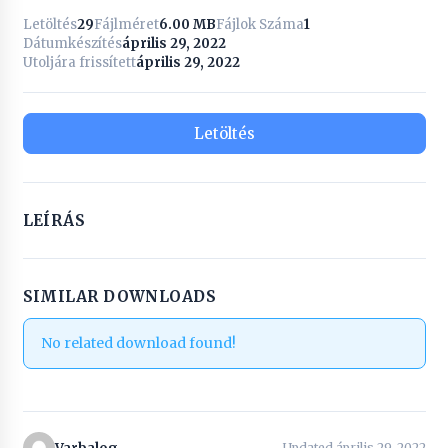
Letöltés
29
Fájlméret
6.00 MB
Fájlok Száma
1
Dátumkészítés
április 29, 2022
Utoljára frissített
április 29, 2022
Letöltés
LEÍRÁS
SIMILAR DOWNLOADS
No related download found!
Updated április 29, 2022