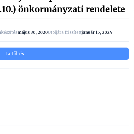
I.10.) önkormányzati rendelete
készítés
május 30, 2020
Utoljára frissített
január 15, 2024
Letöltés