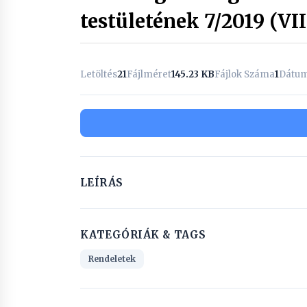
testületének 7/2019 (VI
Letöltés
21
Fájlméret
145.23 KB
Fájlok Száma
1
Dátum
LEÍRÁS
KATEGÓRIÁK & TAGS
Rendeletek