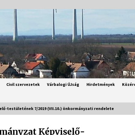
Civil szervezetek
Várbalogi ÚJság
Hirdetmények
Közér
ő-testületének 7/2019 (VII.10.) önkormányzati rendelete
mányzat Képviselő-