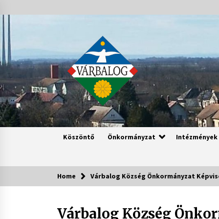
Skip
to
content
Köszöntő
Önkormányzat
Intézmények
Home
Várbalog Község Önkormányzat Képvisel
Várbalog Község Önkor