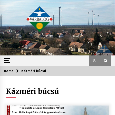
Skip
to
content
Home
Kázméri búcsú
Kázméri búcsú