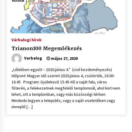
Várbalogi hírek
Trianon100 Megemlékezés
Varbalog
május 27, 2020
„Lélekben együtt – 2020.június 4.” (civil kezdeményezés)
Időpont: Magyar idő szerint 2020.június 4, csütörtök, 16.00-
16.45 Program: Gyülekező 15.45-től a saját falu, város
főterén, a felekezetnek megfelelő templomnál, ahol kint nem
lehet, ott a templomban, vagy más közösségi térben
Mindenki legyen a település, vagy a saját viseletében vagy
ünneplő […]