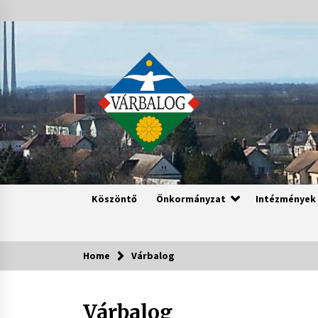
Skip
to
content
Köszöntő
Önkormányzat
Intézmények
Home
Várbalog
Várbalog