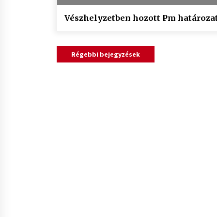
Vészhelyzetben hozott Pm határoza
Bejegyzés
Régebbi bejegyzések
navigáció