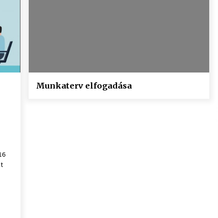
Munkaterv elfogadása
16
t