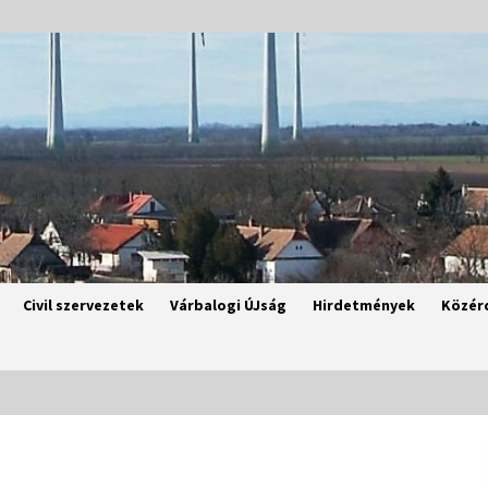
Civil szervezetek
Várbalogi ÚJság
Hirdetmények
Közér