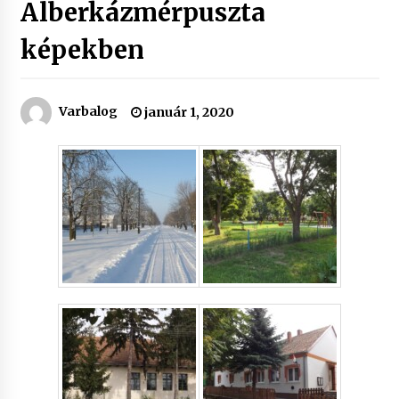
Alberkázmérpuszta
képekben
Varbalog
január 1, 2020