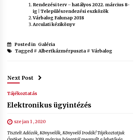
Rendezési terv – hatályos 2022. március 8-
ig | Településrendezési eszközök
Várbalog Falunap 2018
Arculati kézikönyv
Posted in
Galéria
Tagged #
Albertkázmérpuszta
#
Várbalog
Next Post
Tájékoztatás
Elektronikus ügyintézés
sze jan 1 , 2020
Tisztelt Adózók, Könyvelők, Könyvelő Irodák! Tájékoztatjuk
Önöket, hogy 2019. március hónaptól megnyílt a lehetőség