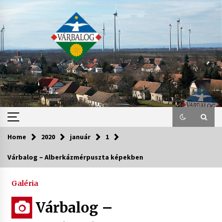
Skip
to
content
Home
2020
január
1
Várbalog – Alberkázmérpuszta képekben
Galéria
Várbalog –