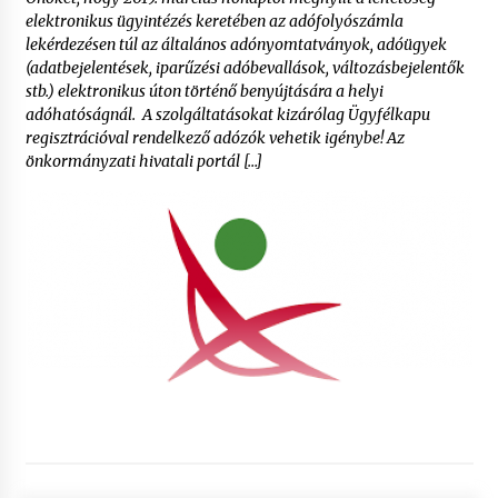
elektronikus ügyintézés keretében az adófolyószámla
lekérdezésen túl az általános adónyomtatványok, adóügyek
(adatbejelentések, iparűzési adóbevallások, változásbejelentők
stb.) elektronikus úton történő benyújtására a helyi
adóhatóságnál. A szolgáltatásokat kizárólag Ügyfélkapu
regisztrációval rendelkező adózók vehetik igénybe! Az
önkormányzati hivatali portál […]