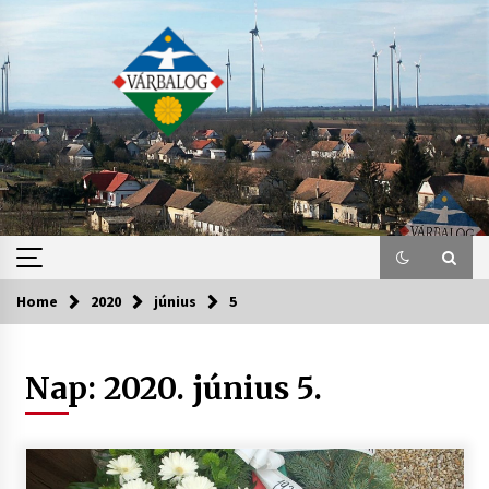
Skip
to
content
Home
2020
június
5
Nap:
2020. június 5.