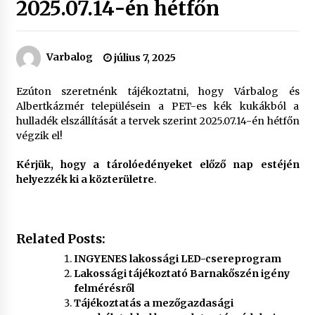
2025.07.14-én hétfőn
Varbalog
július 7, 2025
Ezúton szeretnénk tájékoztatni, hogy Várbalog és
Albertkázmér településein a PET-es kék kukákból a
hulladék elszállítását a tervek szerint 2025.07.14-én hétfőn
végzik el!
Kérjük, hogy a tárolóedényeket előző nap estéjén
helyezzék ki a közterületre
.
Related Posts:
INGYENES lakossági LED-csereprogram
Lakossági tájékoztató Barnakőszén igény
felmérésről
Tájékoztatás a mezőgazdasági