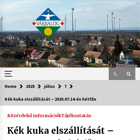
Skip
to
content
Home
2025
július
7
Kék kuka elszállítását – 2025.07.14-én hétfőn
Közérdekű információk
Tájékoztatás
Kék kuka elszállítását –