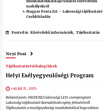
munkálatokkal kapcsolatos túzvédelmi
szabályokról
Magyar Posta Zrt. – Lakossági tájékoztató
Csekkfeladás
Posted in
Közérdekű információk
,
Tájékoztatás
Next Post
Tájékoztatás
Várbalogi hírek
Helyi Esélyegyenlőségi Program
csü júl 31 , 2025
Related posts: INGYENES lakossági LED-csereprogram
Lakossági tájékoztató Barnakőszén igény felmérésről
Tájékoztatás a mezőgazdasági munkálatokkal kapcsolatos