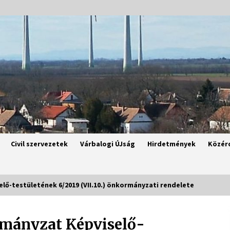
Civil szervezetek
Várbalogi ÚJság
Hirdetmények
Közér
ő-testületének 6/2019 (VII.10.) önkormányzati rendelete
mányzat Képviselő-