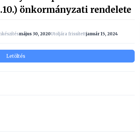
I.10.) önkormányzati rendelete
készítés
május 30, 2020
Utoljára frissített
január 15, 2024
Letöltés