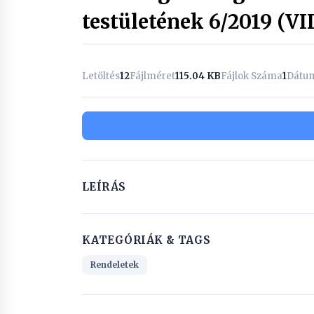
testületének 6/2019 (VI
Letöltés
12
Fájlméret
115.04 KB
Fájlok Száma
1
Dátum
LEÍRÁS
KATEGÓRIÁK & TAGS
Rendeletek