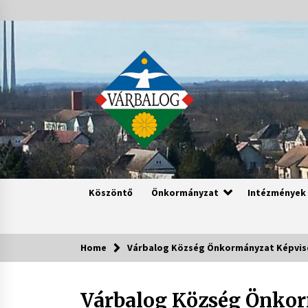
Skip
to
content
Köszöntő
Önkormányzat
Intézmények
Home
Várbalog Község Önkormányzat Képvisel
Várbalog Község Önkor