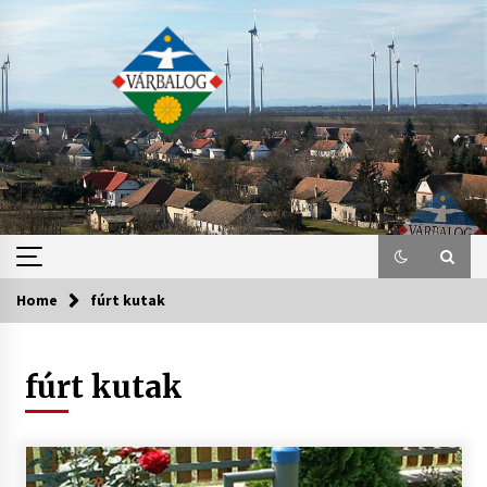
Skip
to
content
Home
fúrt kutak
fúrt kutak