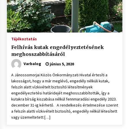
Tájékoztatás
Felhívás kutak engedélyeztetésének
meghosszabbításáról
Varbalog
június 5, 2020
A Jánossomorjai Közös Önkormányzati Hivatal értesíti a
lakosságot, hogy a már meglévő, engedély nélküli kutak,
felszín alatt vízkivételt biztosító létesítmények
engedélyeztetési határidejét meghosszabbították, így a
kutakra bírság kiszabása nélkül fennmaradási engedély 2023.
december 31-ig kérhető. A rendelkezés értelmezése szerint
a felszín alatti vízkivételt biztosító, engedély nélkül létesített
vagy üzemeltetett […]