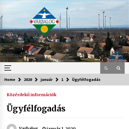
Skip
to
content
Home
2020
január
1
Ügyfélfogadás
Közérdekű információk
Ügyfélfogadás
Varbalog
január 1, 2020