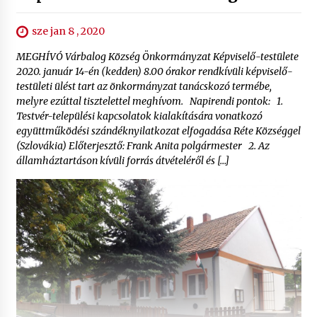
sze jan 8 , 2020
MEGHÍVÓ Várbalog Község Önkormányzat Képviselő-testülete
2020. január 14-én (kedden) 8.00 órakor rendkívüli képviselő-
testületi ülést tart az önkormányzat tanácskozó termébe,
melyre ezúttal tisztelettel meghívom. Napirendi pontok: 1.
Testvér-települési kapcsolatok kialakítására vonatkozó
együttműködési szándéknyilatkozat elfogadása Réte Községgel
(Szlovákia) Előterjesztő: Frank Anita polgármester 2. Az
államháztartáson kívüli forrás átvételéről és […]