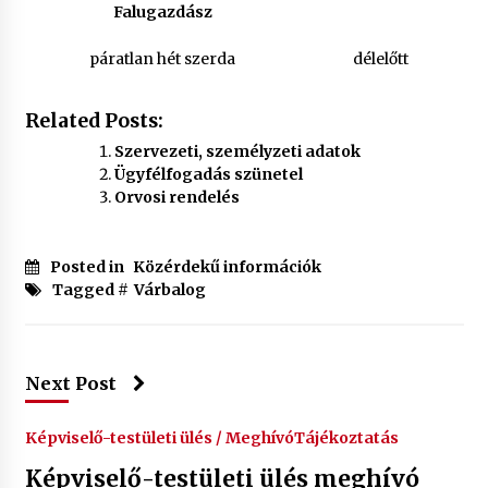
Falugazdász
páratlan hét szerda
délelőtt
Related Posts:
Szervezeti, személyzeti adatok
Ügyfélfogadás szünetel
Orvosi rendelés
Posted in
Közérdekű információk
Tagged #
Várbalog
Next Post
Képviselő-testületi ülés / Meghívó
Tájékoztatás
Képviselő-testületi ülés meghívó