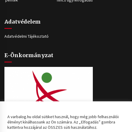
péntek
nincs ügyfélfogadás
Adatvédelem
Adatvédelmi Tájékoztató
E-Önkormányzat
A varbalog.hu oldal sütiket használ, hogy még jobb felhasználói
élményt kínálhassunk az Ön számára. Az „Elfogadás” gombra
kattintva hozzájárul az ÖSSZES süti használatához.