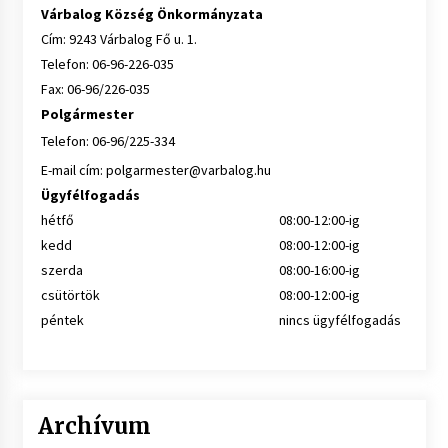
Várbalog Község Önkormányzata
Cím: 9243 Várbalog Fő u. 1.
Telefon: 06-96-226-035
Fax: 06-96/226-035
Polgármester
Telefon: 06-96/225-334
E-mail cím:
polgarmester@varbalog.hu
Ügyfélfogadás
hétfő
08:00-12:00-ig
kedd
08:00-12:00-ig
szerda
08:00-16:00-ig
csütörtök
08:00-12:00-ig
péntek
nincs ügyfélfogadás
Archívum