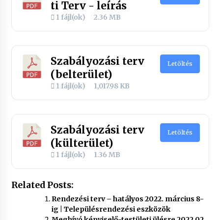
ti Terv - leírás
1 fájl(ok)
2.36 MB
Szabályozási terv
Letöltés
(belterület)
1 fájl(ok)
1,017.98 KB
Szabályozási terv
Letöltés
(külterület)
1 fájl(ok)
1.36 MB
Related Posts:
Rendezési terv – hatályos 2022. március 8-
ig | Településrendezési eszközök
Meghívó képviselő-testületi ülésre 2022 02.