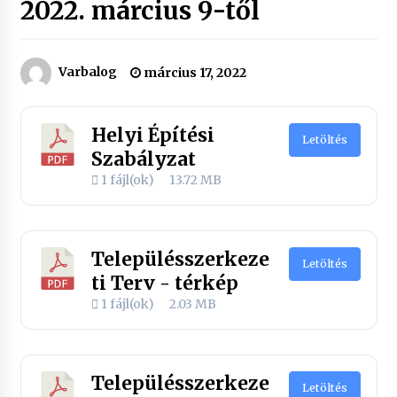
2022. március 9-től
Varbalog
március 17, 2022
Helyi Építési
Letöltés
Szabályzat
1 fájl(ok)
13.72 MB
Településszerkeze
Letöltés
ti Terv - térkép
1 fájl(ok)
2.03 MB
Településszerkeze
Letöltés