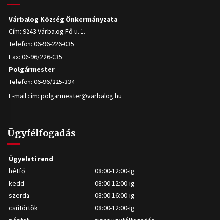
Várbalog Község Önkormányzata
Cím: 9243 Várbalog Fő u. 1.
Telefon: 06-96-226-035
Fax: 06-96/226-035
Polgármester
Telefon: 06-96/225-334
E-mail cím:
polgarmester@varbalog.hu
Ügyfélfogadás
Ügyeleti rend
hétfő
08:00-12:00-ig
kedd
08:00-12:00-ig
szerda
08:00-16:00-ig
csütörtök
08:00-12:00-ig