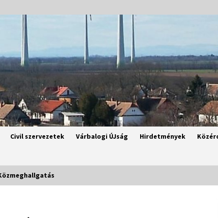
Civil szervezetek
Várbalogi ÚJság
Hirdetmények
Közér
Közmeghallgatás