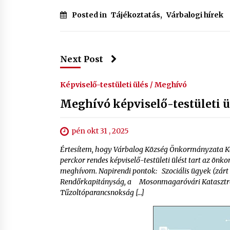
Posted in
Tájékoztatás
,
Várbalogi hírek
Next Post
Képviselő-testületi ülés / Meghívó
Meghívó képviselő-testületi ülé
pén okt 31 , 2025
Értesítem, hogy Várbalog Község Önkormányzata Kép
perckor rendes képviselő-testületi ülést tart az önk
meghívom. Napirendi pontok: Szociális ügyek (zárt 
Rendőrkapitányság, a Mosonmagaróvári Katasztró
Tűzoltóparancsnokság […]