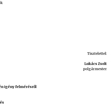
ok
Tisztelettel:
ukács Zsolt
polgármester
n igény felmérésről
tés