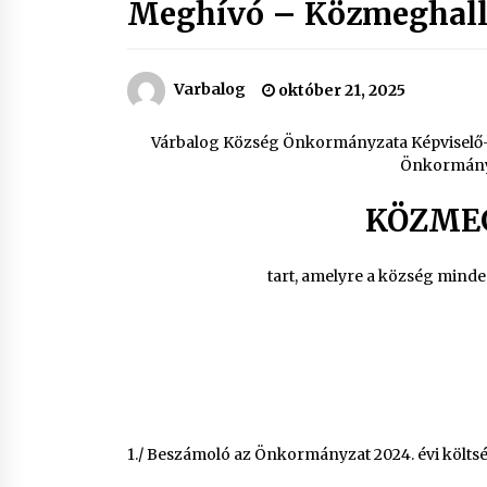
Meghívó – Közmeghall
Varbalog
október 21, 2025
Várbalog Község Önkormányzata Képviselő-
Önkormány
KÖZME
tart, amelyre a község minde
1./ Beszámoló az Önkormányzat 2024. évi költs