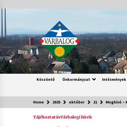
Skip
to
content
Köszöntő
Önkormányzat
Intézmények
Home
2025
október
21
Meghívó – 
Tájékoztatás
Várbalogi hírek