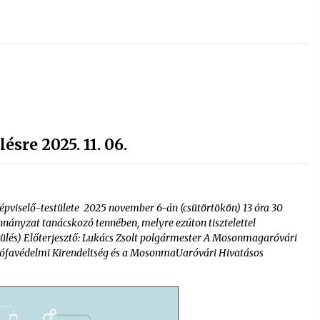
sre 2025. 11. 06.
viselő-testülete 2025 november 6-án (csütörtökön) 13 óra 30
onnányzat tanácskozó tennében, melyre ezúton tisztelettel
ülés) Előterjesztő: Lukács Zsolt polgármester A Mosonmagaróvári
favédelmi Kirendeltség és a MosonmaUaróvári Hivatásos