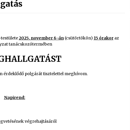
gatás
testülete
2025. november 6-án
(csütörtökön)
15 órakor
az
zat tanácskozótermében
GHALLGATÁST
n érdeklődő polgárát tisztelettel meghívom.
Napirend:
égvetésének végrehajtásáról