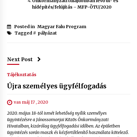
Önkormányzati tulajdonban lévő út- és
hídépítés/felújítás – MFP-ÖTU/2020
Posted in
Magyar Falu Program
Tagged #
pályázat
Next Post
Tájékoztatás
Újra személyes ügyfélfogadás
vas máj 17 , 2020
2020. május 18-tól ismét lehetőség nyílik személyes
ügyintézésre a Jánossomorjai Közös Önkormányzati
Hivatalban, kizárólag ügyfélfogadási időben. Az épületben
ügyintézés során maszk és kézfertőtlenítő használata kötelező.