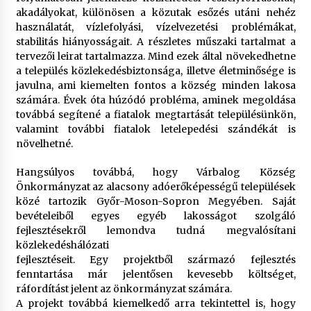
akadályokat, különösen a közutak esőzés utáni nehéz
használatát, vízlefolyási, vízelvezetési problémákat,
stabilitás hiányosságait. A részletes műszaki tartalmat a
tervezői leirat tartalmazza. Mind ezek által növekedhetne
a település közlekedésbiztonsága, illetve életminősége is
javulna, ami kiemelten fontos a község minden lakosa
számára. Évek óta húzódó probléma, aminek megoldása
továbbá segítené a fiatalok megtartását településünkön,
valamint további fiatalok letelepedési szándékát is
növelhetné.
Hangsúlyos továbbá, hogy Várbalog Község
Önkormányzat az alacsony adóerőképességű települések
közé tartozik Győr-Moson-Sopron Megyében. Saját
bevételeiből egyes egyéb lakosságot szolgáló
fejlesztésekről lemondva tudná megvalósítani
közlekedéshálózati
fejlesztéseit. Egy projektből származó fejlesztés
fenntartása már jelentősen kevesebb költséget,
ráfordítást jelent az önkormányzat számára.
A projekt továbbá kiemelkedő arra tekintettel is, hogy