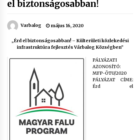
el biztonságosabban!
Varbalog
május 16, 2020
„Érd el biztonságosabban! – Külterületi közlekedési
infrastruktúra fejlesztés Várbalog Községben”
PÁLYÁZATI
AZONOSÍTÓ:
MFP-ÖTU/2020
PÁLYÁZAT CÍME:
Érd el