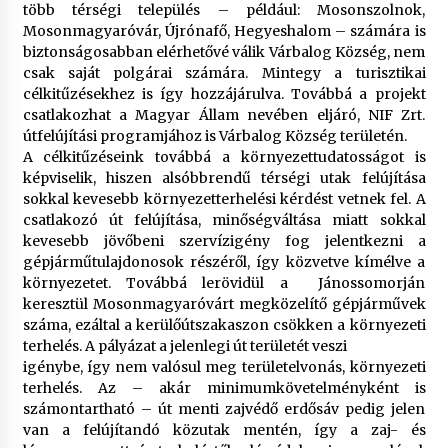
több térségi település – például: Mosonszolnok,
Mosonmagyaróvár, Újrónafő, Hegyeshalom – számára is
biztonságosabban elérhetővé válik Várbalog Község, nem
csak saját polgárai számára. Mintegy a turisztikai
célkitűzésekhez is így hozzájárulva. Továbbá a projekt
csatlakozhat a Magyar Állam nevében eljáró, NIF Zrt.
útfelújítási programjához is Várbalog Község területén.
A célkitűzéseink továbbá a környezettudatosságot is
képviselik, hiszen alsóbbrendű térségi utak felújítása
sokkal kevesebb környezetterhelési kérdést vetnek fel. A
csatlakozó út felújítása, minőségváltása miatt sokkal
kevesebb jövőbeni szervízigény fog jelentkezni a
gépjárműtulajdonosok részéről, így közvetve kímélve a
környezetet. Továbbá lerövidül a Jánossomorján
keresztül Mosonmagyaróvárt megközelítő gépjárművek
száma, ezáltal a kerülőútszakaszon csökken a környezeti
terhelés. A pályázat a jelenlegi út területét veszi
igénybe, így nem valósul meg területelvonás, környezeti
terhelés. Az – akár minimumkövetelményként is
számontartható – út menti zajvédő erdősáv pedig jelen
van a felújítandó közutak mentén, így a zaj- és