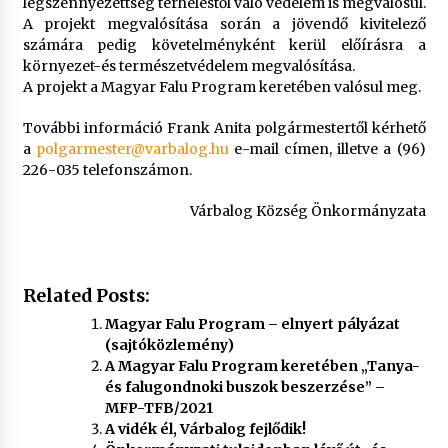
légszennyezettség terheléstől való védelem is megvalósul.
A projekt megvalósítása során a jövendő kivitelező
számára pedig követelményként kerül előírásra a
környezet-és természetvédelem megvalósítása.
A projekt a Magyar Falu Program keretében valósul meg.
További információ Frank Anita polgármestertől kérhető
a
polgarmester@varbalog.hu
e-mail címen, illetve a (96)
226-035 telefonszámon.
Várbalog Község Önkormányzata
Related Posts:
Magyar Falu Program – elnyert pályázat
(sajtóközlemény)
A Magyar Falu Program keretében „Tanya-
és falugondnoki buszok beszerzése” –
MFP-TFB/2021
A vidék él, Várbalog fejlődik!