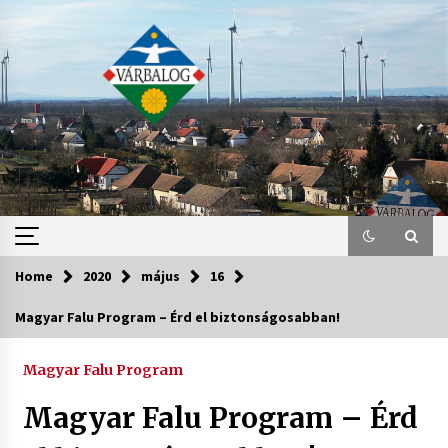
Skip
to
content
Home
2020
május
16
Magyar Falu Program – Érd el biztonságosabban!
Magyar Falu Program
Magyar Falu Program – Érd