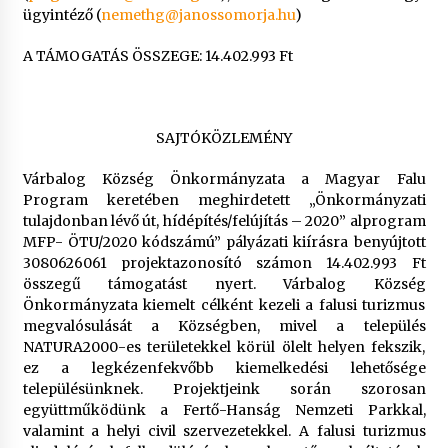
ügyintéző (
nemethg@janossomorja.hu
)
A TÁMOGATÁS ÖSSZEGE: 14.402.993 Ft
SAJTÓKÖZLEMÉNY
Várbalog Község Önkormányzata a Magyar Falu
Program keretében meghirdetett „Önkormányzati
tulajdonban lévő út, hídépítés/felújítás – 2020” alprogram
MFP- ÖTU/2020 kódszámú” pályázati kiírásra benyújtott
3080626061 projektazonosító számon 14.402.993 Ft
összegű támogatást nyert. Várbalog Község
Önkormányzata kiemelt célként kezeli a falusi turizmus
megvalósulását a Községben, mivel a település
NATURA2000-es területekkel körül ölelt helyen fekszik,
ez a legkézenfekvőbb kiemelkedési lehetősége
településünknek. Projektjeink során szorosan
együttműködünk a Fertő-Hanság Nemzeti Parkkal,
valamint a helyi civil szervezetekkel. A falusi turizmus