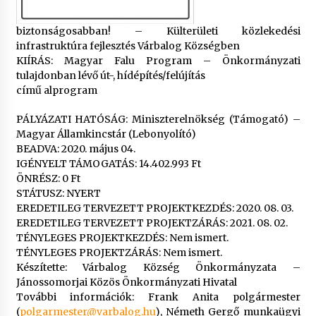
biztonságosabban! – Külterületi közlekedési
infrastruktúra fejlesztés Várbalog Községben
KIÍRÁS: Magyar Falu Program – Önkormányzati
tulajdonban lévő út-, hídépítés/felújítás
című alprogram
PÁLYÁZATI HATÓSÁG: Miniszterelnökség (Támogató) –
Magyar Államkincstár (Lebonyolító)
BEADVA: 2020. május 04.
IGÉNYELT TÁMOGATÁS: 14.402.993 Ft
ÖNRÉSZ: 0 Ft
STÁTUSZ: NYERT
EREDETILEG TERVEZETT PROJEKTKEZDÉS: 2020. 08. 03.
EREDETILEG TERVEZETT PROJEKTZÁRÁS: 2021. 08. 02.
TÉNYLEGES PROJEKTKEZDÉS: Nem ismert.
TÉNYLEGES PROJEKTZÁRÁS: Nem ismert.
Készítette: Várbalog Község Önkormányzata –
Jánossomorjai Közös Önkormányzati Hivatal
További információk: Frank Anita polgármester
(
polgarmester@varbalog.hu
), Németh Gergő munkaügyi