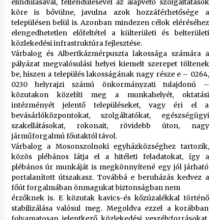
elindulásával, fellendülésével az alapvető szolgáltatások
köre is bővülne, javulna azok hozzáférhetősége a
településen belül is. Azonban mindezen célok eléréséhez
elengedhetetlen előfeltétel a külterületi és belterületi
közlekedési infrastruktúra fejlesztése.
Várbalog és Albertkázmérpuszta lakossága számára a
pályázat megvalósulási helyei kiemelt szerepet töltenek
be, hiszen a település lakosságának nagy része e – 0264,
0230 helyrajzi számú önkormányzati tulajdonú –
közutakon közelíti meg a munkahelyét, oktatási
intézményét jelentő településeket, vagy éri el a
bevásárlóközpontokat, szolgáltatókat, egészségügyi
szakellátásokat, rokonait, rövidebb úton, nagy
járműforgalmú főutaktól távol.
Várbalog a Mosonszolnoki egyházközséghez tartozik,
közös plébános látja el a hitéleti feladatokat, így a
plébános úr munkáját is megkönnyítené egy jól járható
portalanított útszakasz. Továbbá e beruházás kedvez a
főút forgalmában önmagukat biztonságban nem
érzőknek is. E közutak kavics-és kőzúzalékkal történő
stabilizálása valósul meg. Megoldva ezzel a korábban
folyamatosan jelentkező közlekedési veszélyforrásokat,