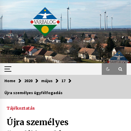
Skip
to
content
Home
2020
május
17
Újra személyes ügyfélfogadás
Tájékoztatás
Újra személyes