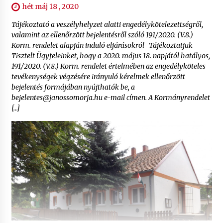
hét máj 18 , 2020
Tájékoztató a veszélyhelyzet alatti engedélykötelezettségről,
valamint az ellenőrzött bejelentésről szóló 191/2020. (V.8.)
Korm. rendelet alapján induló eljárásokról Tájékoztatjuk
Tisztelt Ügyfeleinket, hogy a 2020. május 18. napjától hatályos,
191/2020. (V.8.) Korm. rendelet értelmében az engedélyköteles
tevékenységek végzésére irányuló kérelmek ellenőrzött
bejelentés formájában nyújthatók be, a
bejelentes@janossomorja.hu e-mail címen. A Kormányrendelet
[…]