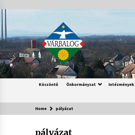
Skip
to
content
Köszöntő
Önkormányzat
Intézmények
Home
pályázat
pályázat