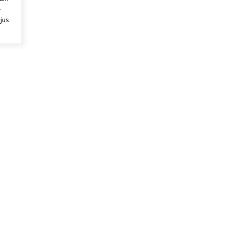
–
jus