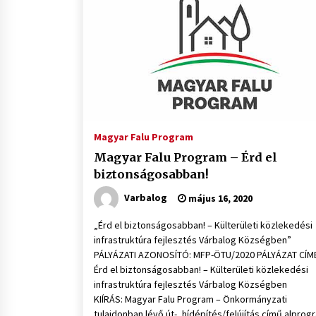
Magyar Falu Program
Magyar Falu Program – Érd el
biztonságosabban!
Varbalog
május 16, 2020
„Érd el biztonságosabban! – Külterületi közlekedési
infrastruktúra fejlesztés Várbalog Községben”
PÁLYÁZATI AZONOSÍTÓ: MFP-ÖTU/2020 PÁLYÁZAT CÍM
Érd el biztonságosabban! – Külterületi közlekedési
infrastruktúra fejlesztés Várbalog Községben
KIÍRÁS: Magyar Falu Program – Önkormányzati
tulajdonban lévő út-, hídépítés/felújítás című alprog