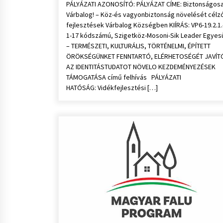
PÁLYÁZATI AZONOSÍTÓ: PÁLYÁZAT CÍME: Biztonságos
Várbalog! – Köz-és vagyonbiztonság növelését célz
fejlesztések Várbalog Községben KIÍRÁS: VP6-19.2.1.
1-17 kódszámú, Szigetköz-Mosoni-Sik Leader Egyes
– TERMÉSZETI, KULTURÁLIS, TÖRTÉNELMI, ÉPÍTETT
ÖRÖKSÉGÜNKET FENNTARTÓ, ELÉRHETOSÉGÉT JAVÍT
AZ IDENTITÁSTUDATOT NÖVELO KEZDEMÉNYEZÉSEK
TÁMOGATÁSA című felhívás PÁLYÁZATI
HATÓSÁG: Vidékfejlesztési […]