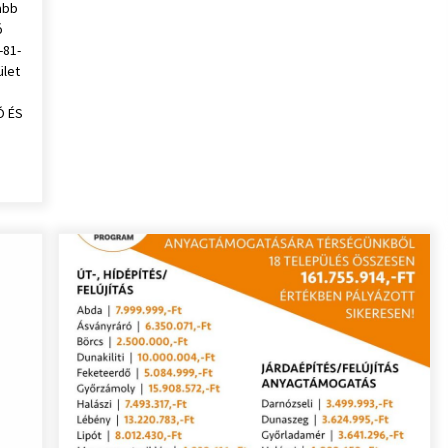
abb
ó
-81-
ület
Ó ÉS