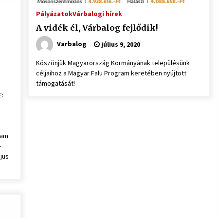
Pályázatok
Várbalogi hírek
A vidék él, Várbalog fejlődik!
Varbalog
július 9, 2020
Köszönjük Magyarország Kormányának településünk
céljaihoz a Magyar Falu Program keretében nyújtott
támogatását!
E:
ram
–
jus