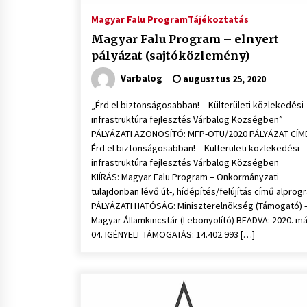
Magyar Falu Program
Tájékoztatás
Magyar Falu Program – elnyert
pályázat (sajtóközlemény)
Varbalog
augusztus 25, 2020
„Érd el biztonságosabban! – Külterületi közlekedési
infrastruktúra fejlesztés Várbalog Községben”
PÁLYÁZATI AZONOSÍTÓ: MFP-ÖTU/2020 PÁLYÁZAT CÍM
Érd el biztonságosabban! – Külterületi közlekedési
infrastruktúra fejlesztés Várbalog Községben
KIÍRÁS: Magyar Falu Program – Önkormányzati
tulajdonban lévő út-, hídépítés/felújítás című alprog
PÁLYÁZATI HATÓSÁG: Miniszterelnökség (Támogató) 
Magyar Államkincstár (Lebonyolító) BEADVA: 2020. má
04. IGÉNYELT TÁMOGATÁS: 14.402.993 […]