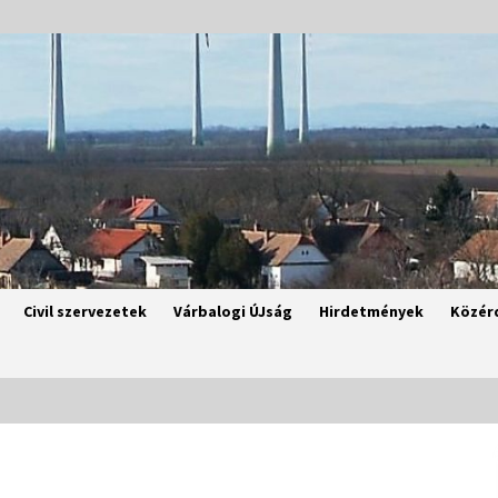
Civil szervezetek
Várbalogi ÚJság
Hirdetmények
Közér