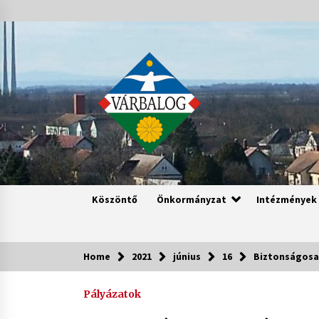
Skip
to
content
Köszöntő
Önkormányzat
Intézmények
Home
2021
június
16
Biztonságosa
Pályázatok