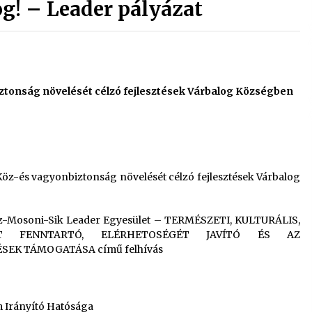
g! – Leader pályázat
ztonság növelését célzó fejlesztések Várbalog Községben
öz-és vagyonbiztonság növelését célzó fejlesztések Várbalog
köz-Mosoni-Sik Leader Egyesület – TERMÉSZETI, KULTURÁLIS,
ET FENNTARTÓ, ELÉRHETOSÉGÉT JAVÍTÓ ÉS AZ
EK TÁMOGATÁSA című felhívás
m Irányító Hatósága