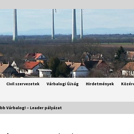
Civil szervezetek
Várbalogi ÚJság
Hirdetmények
Közér
bb Várbalog! – Leader pályázat