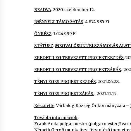
BEADVA
: 2020. szeptember 12.
IGÉNYELT TÁMOGATÁS
: 4 874 985 Ft
ÖNRÉSZ
: 1.624.999 Ft
STÁTUSZ
:
MEGVALÓSULT/ELSZÁMOLÁS ALAT
EREDETILEG TERVEZETT PROJEKTKEZDÉS
: 20
EREDETILEG TERVEZETT PROJEKTZÁRÁS
: 202
TÉNYLEGES PROJEKTKEZDÉS
: 2021.06.28.
TÉNYLEGES PROJEKTZÁRÁS:
2021.11.15.
Készítette
: Várbalog Község Önkormányzata – 
További információk
:
Frank Anita polgármester (polgarmester@varb
Németh Gergő munkaügyi ügyintéző (nemethg