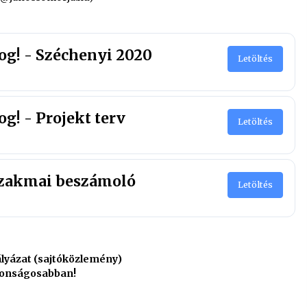
og! - Széchenyi 2020
Letöltés
g! - Projekt terv
Letöltés
 szakmai beszámoló
Letöltés
lyázat (sajtóközlemény)
ztonságosabban!