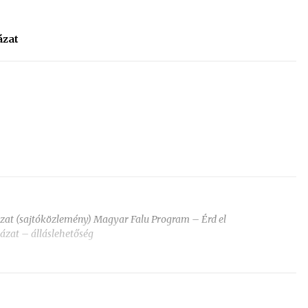
ázat
ázat (sajtóközlemény) Magyar Falu Program – Érd el
yázat – álláslehetőség