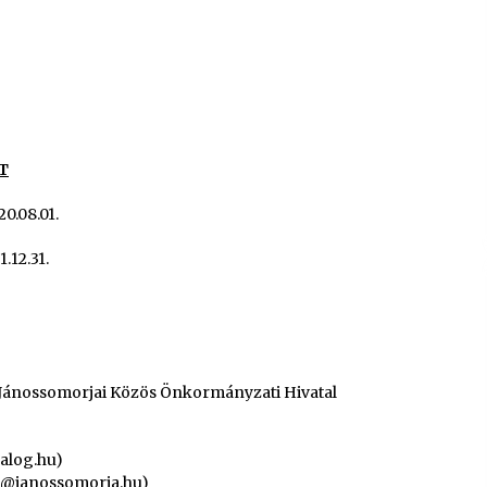
T
20.08.01.
1.12.31.
Jánossomorjai Közös Önkormányzati Hivatal
alog.hu)
@janossomorja.hu)