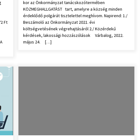
g
kor az Önkormányzat tanácskozótermében
KÖZMEGHALLGATÁST tart, amelyre a község minden
érdeklődő polgárát tisztelettel meghívom. Napirend: 1./
2 Ft
Beszámoló az Önkormányzat 2021. évi
költségvetésének végrehajtásáról 2./ Közérdekű
kérdések, lakossági hozzászólások Várbalog, 2022.
 A
május 24. […]