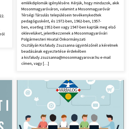
emlékdiplomák igénylésére. Kérjük, hogy mindazok, akik
Mosonmagyaróváron, valamint a Mosonmagyaróvár
Térségi Társulás településein tevékenykedtek
22.
pedagógusként, és 1972-ben, 1962-ben, 1957-
ben, esetleg 1952-ben vagy 1947-ben kapták meg első
z
oklevelüket, jelentkezzenek a Mosonmagyaróvári
ról
Polgármesteri Hivatal Önkormányzati
Osztályán Kisfaludy Zsuzsanna ügyintézőnél a kérelmek
beadásának egyeztetése érdekében
a kisfaludy.zsuzsanna@mosonmagyarovar.hu e-mail
címen, vagy […]