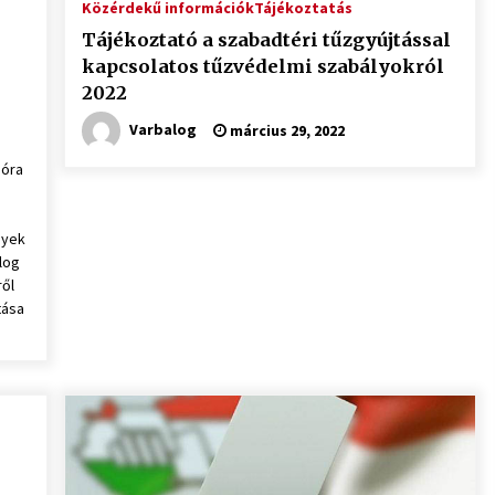
Közérdekű információk
Tájékoztatás
Tájékoztató a szabadtéri tűzgyújtással
kapcsolatos tűzvédelmi szabályokról
2022
Varbalog
március 29, 2022
 óra
n
gyek
log
ől
tása