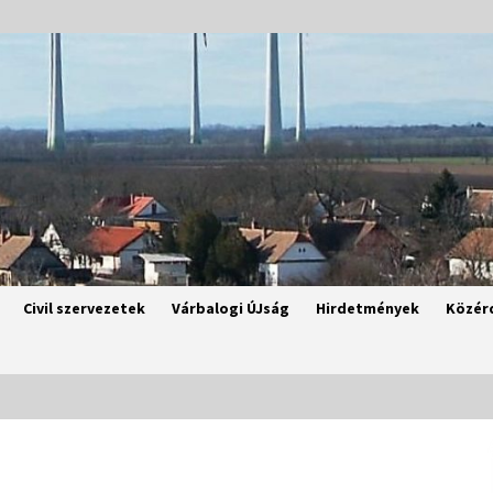
Civil szervezetek
Várbalogi ÚJság
Hirdetmények
Közér