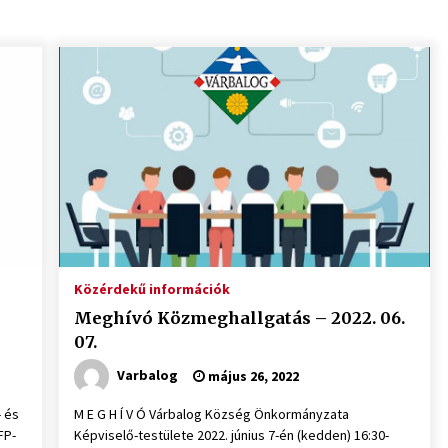
Közérdekű információk
Meghívó Közmeghallgatás – 2022. 06.
07.
Varbalog
május 26, 2022
 és
M E G H Í V Ó Várbalog Község Önkormányzata
FP-
Képviselő-testülete 2022. június 7-én (kedden) 16:30-