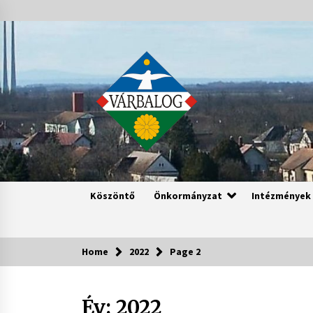
Skip
to
content
Köszöntő
Önkormányzat
Intézmények
Home
2022
Page 2
Év:
2022