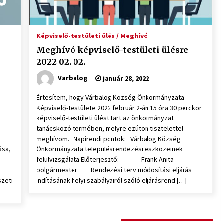
Képviselő-testületi ülés / Meghívó
Meghívó képviselő-testületi ülésre
2022 02. 02.
Varbalog
január 28, 2022
Értesítem, hogy Várbalog Község Önkormányzata
Képviselő-testülete 2022 február 2-án 15 óra 30 perckor
képviselő-testületi ülést tart az önkormányzat
tanácskozó termében, melyre ezúton tisztelettel
meghívom. Napirendi pontok: Várbalog Község
ása,
Önkormányzata településrendezési eszközeinek
felülvizsgálata Előterjesztő: Frank Anita
polgármester Rendezési terv módosítási eljárás
szeti
indításának helyi szabályairól szóló eljárásrend […]