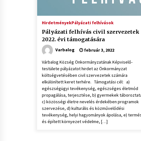
Hirdetmények
Pályázati felhívások
Pályázati felhívás civil szervezetek
2022. évi támogatására
Varbalog
február 3, 2022
Várbalog Község Önkormányzatának Képviselő-
testülete pályázatot hirdet az Önkormányzat
költségvetésében civil szervezetek számára
elkülönített keret terhére. Támogatási cél: a)
egészségügyi tevékenység, egészséges életmód
propagálása, terjesztése, b) gyermekek táboroztat
c) közösségi életre nevelés érdekében programok
szervezése, d) kulturális és közművelődési
tevékenység, helyi hagyományok ápolása, e) termé
és épített környezet védelme, […]