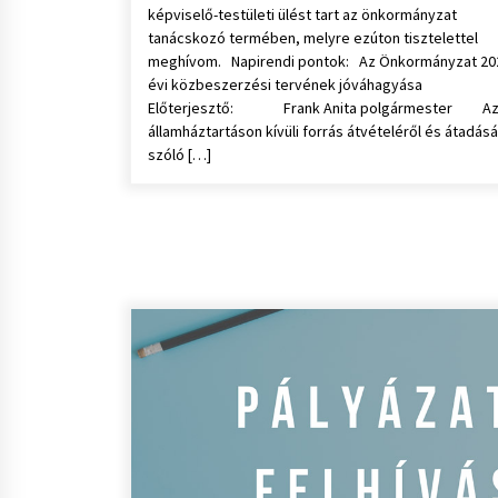
képviselő-testületi ülést tart az önkormányzat
tanácskozó termében, melyre ezúton tisztelettel
meghívom. Napirendi pontok: Az Önkormányzat 20
évi közbeszerzési tervének jóváhagyása
Előterjesztő: Frank Anita polgármester A
államháztartáson kívüli forrás átvételéről és átadásá
szóló […]