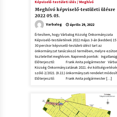
Képviselő-testületi ülés / Meghívó
Meghívó képviselő-testületi ülésre
2022 05. 03.
Varbalog
április 29, 2022
Értesítem, hogy Várbalog Község Önkormányzata
Képviselő-testületének 2022 május 3-án (kedden) 15
30 perckor képviselő-testületi ülést tart az
önkormányzat tanácskozó termében, melyre ezúto
tisztelettel meghívom. Napirendi pontok: Ingatlanü
Előterjesztő: Frank Anita polgármester Várba
Község Önkormányzatának 2021. évi költségvetésér
szóló 2/2021. (II.22.) önkormányzati rendelet módosí
Előterjesztő: Frank Anita polgármester […]