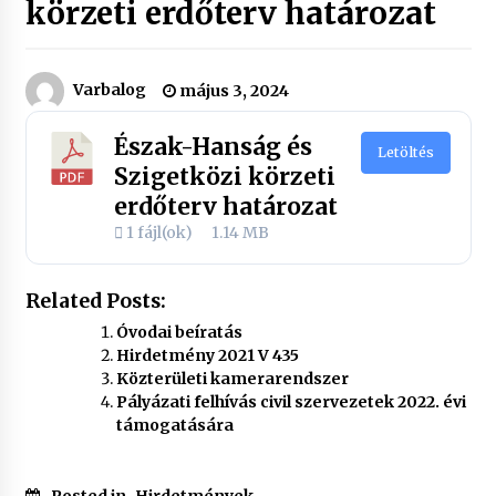
körzeti erdőterv határozat
Varbalog
május 3, 2024
Észak-Hanság és
Letöltés
Szigetközi körzeti
erdőterv határozat
1 fájl(ok)
1.14 MB
Related Posts:
Óvodai beíratás
Hirdetmény 2021 V 435
Közterületi kamerarendszer
Pályázati felhívás civil szervezetek 2022. évi
támogatására