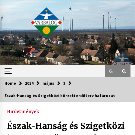
Skip
to
content
Home
2024
május
3
Észak-Hanság és Szigetközi körzeti erdőterv határozat
Hirdetmények
Észak-Hanság és Szigetközi