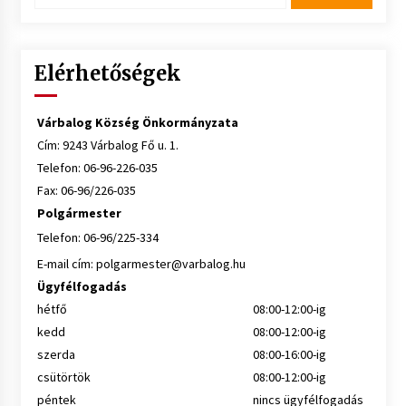
Elérhetőségek
Várbalog Község Önkormányzata
Cím: 9243 Várbalog Fő u. 1.
Telefon: 06-96-226-035
Fax: 06-96/226-035
Polgármester
Telefon: 06-96/225-334
E-mail cím:
polgarmester@varbalog.hu
Ügyfélfogadás
hétfő
08:00-12:00-ig
kedd
08:00-12:00-ig
szerda
08:00-16:00-ig
csütörtök
08:00-12:00-ig
péntek
nincs ügyfélfogadás