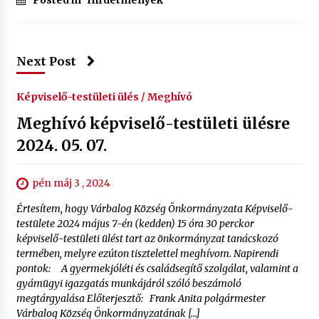
Posted in
Hirdetmények
Next Post
Képviselő-testületi ülés / Meghívó
Meghívó képviselő-testületi ülésre
2024. 05. 07.
pén máj 3 , 2024
Értesítem, hogy Várbalog Község Önkormányzata Képviselő-
testülete 2024 május 7-én (kedden) 15 óra 30 perckor
képviselő-testületi ülést tart az önkormányzat tanácskozó
termében, melyre ezúton tisztelettel meghívom. Napirendi
pontok: A gyermekjóléti és családsegítő szolgálat, valamint a
gyámügyi igazgatás munkájáról szóló beszámoló
megtárgyalása Előterjesztő: Frank Anita polgármester
Várbalog Község Önkormányzatának […]