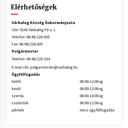
Elérhetőségek
Várbalog Község Önkormányzata
Cím: 9243 Várbalog Fő u. 1.
Telefon: 06-96-226-035
Fax: 06-96/226-035
Polgármester
Telefon: 06-96/225-334
E-mail cím:
polgarmester@varbalog.hu
Ügyfélfogadás
hétfő
08:00-12:00-ig
kedd
08:00-12:00-ig
szerda
08:00-16:00-ig
csütörtök
08:00-12:00-ig
péntek
nincs ügyfélfogadás