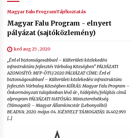
Magyar Falu Program
Tájékoztatás
Magyar Falu Program - elnyert
pályázat (sajtóközlemény)
ked aug 25 , 2020
„Érd el biztonságosabban! – Külterületi közlekedési
infrastruktúra fejlesztés Várbalog Községben” PÁLYÁZATI
AZONOSÍTÓ: MFP-ÖTU/2020 PÁLYÁZAT CÍME: Érd el
biztonságosabban! – Külterületi közlekedési infrastruktúra
fejlesztés Várbalog Községben KIÍRÁS: Magyar Falu Program –
Önkormányzati tulajdonban lévő út-, hídépítés/felújítás című
alprogram PÁLYÁZATI HATÓSÁG: Miniszterelnökség
(Támogató) – Magyar Államkincstár (Lebonyolító)
BEADVA: 2020. május 04. IGÉNYELT TÁMOGATÁS: 14.402.993
[…]