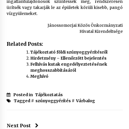
ingatlantulajdonosok szüntessék meg, rendszeresen
ürítsék vagy takarják le az épületek körüli kisebb, pangó
vízgyülemeket.
Jánossomorjai Közös Önkormányzati
Hivatal Kirendeltsége
Related Posts:
Tájékoztató földi szúnyoggyérítésről
Hirdetmény – Ellenőrzött bejelentés
Felhívás kutak engedélyeztetésének
meghosszabbításáról
Meghívó
Posted in
Tájékoztatás
Tagged #
szúnyoggyérítés
#
Várbalog
Next Post