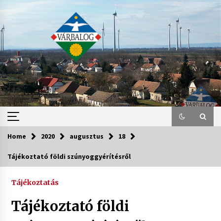
Skip
to
content
Home
2020
augusztus
18
Tájékoztató földi szúnyoggyérítésről
Tájékoztatás
Tájékoztató földi