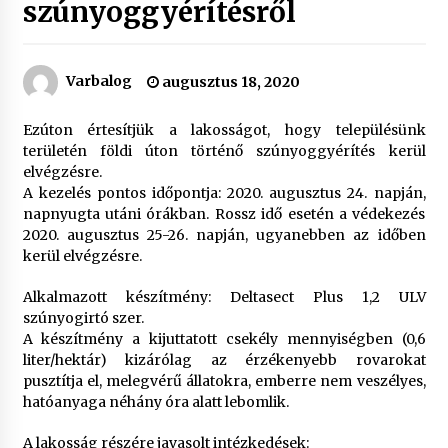
szúnyoggyérítésről
Varbalog
augusztus 18, 2020
Ezúton értesítjük a lakosságot, hogy településünk
területén földi úton történő szúnyoggyérítés kerül
elvégzésre.
A kezelés pontos időpontja: 2020. augusztus 24. napján,
napnyugta utáni órákban. Rossz idő esetén a védekezés
2020. augusztus 25-26. napján, ugyanebben az időben
kerül elvégzésre.
Alkalmazott készítmény: Deltasect Plus 1,2 ULV
szúnyogirtó szer.
A készítmény a kijuttatott csekély mennyiségben (0,6
liter/hektár) kizárólag az érzékenyebb rovarokat
pusztítja el, melegvérű állatokra, emberre nem veszélyes,
hatóanyaga néhány óra alatt lebomlik.
A lakosság részére javasolt intézkedések: