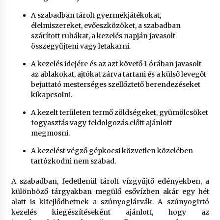
A szabadban tárolt gyermekjátékokat,
élelmiszereket, evőeszközöket, a szabadban
szárított ruhákat, a kezelés napján javasolt
összegyűjteni vagy letakarni.
A kezelés idejére és az azt követő 1 órában javasolt
az ablakokat, ajtókat zárva tartani és a külső levegőt
bejuttató mesterséges szellőztető berendezéseket
kikapcsolni.
A kezelt területen termő zöldségeket, gyümölcsöket
fogyasztás vagy feldolgozás előtt ajánlott
megmosni.
A kezelést végző gépkocsi közvetlen közelében
tartózkodni nem szabad.
A szabadban, fedetlenül tárolt vízgyűjtő edényekben, a
különböző tárgyakban megülő esővízben akár egy hét
alatt is kifejlődhetnek a szúnyoglárvák. A szúnyogirtó
kezelés kiegészítéseként ajánlott, hogy az