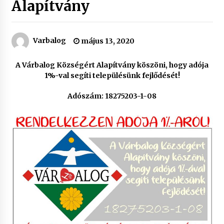
Alapítvány
Varbalog
május 13, 2020
A Várbalog Községért Alapítvány köszöni, hogy adója
1%-val segíti településünk fejlődését!
Adószám: 18275203-1-08