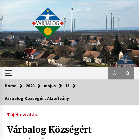
Skip
to
content
Home
2020
május
13
Várbalog Községért Alapítvány
Tájékoztatás
Várbalog Községért