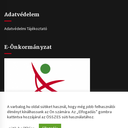
Adatvédelem
Adatvédelmi Tájékoztató
E-Önkormányzat
A varbalog.hu oldal sütiket használ, hogy még jobb felhasználói
élményt kínálhassunk az Ön számára. Az „Elfogadás” gombra
kattintva hozzájárul az ÖSSZES süti használatához.
Copyright © [2020] Minden jog fenntartva: Várbalog Község